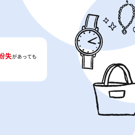
紛失
があっても