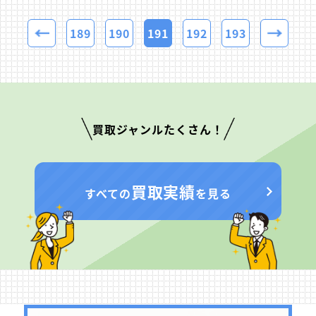
189
190
191
192
193
買取ジャンルたくさん！
買取実績
すべての
を見る