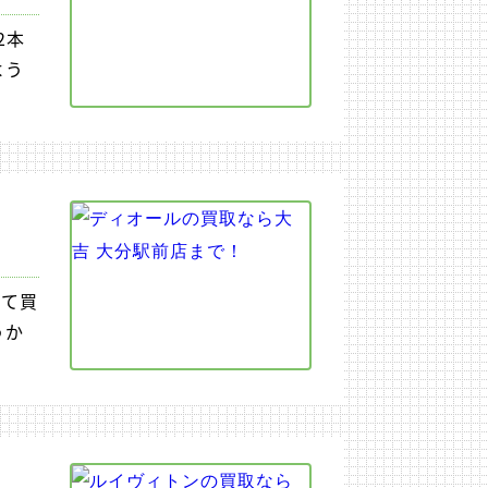
2本
よう
めて買
うか