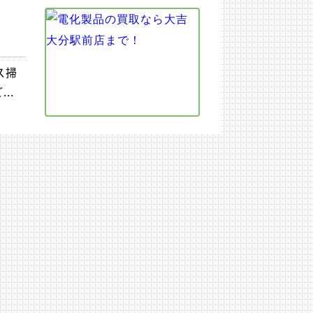
ス掃
..