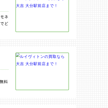
トモネ
のでど
は無料